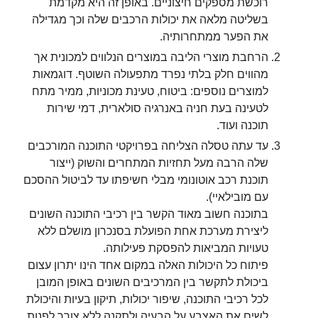
רוכשת מספקים חיצוניים. באופן זה היא מקדמת
בשליטה מלאה את יכולות הרכבים שלה וכך מגדילה
את הפער ממתחרותיה.
הרחבת מוצרי הליבה במוצרים הנלווים למכונית אך
מהווים חלק בלתי נפרד מתפעולה השוטף. דוגמאות
למוצרים נוספים: ביטוח, טעינת מכוניות, ממיר מתח
לטעינה בעת חניה באנרגיה סולארית, דמי שירות
תוכנה ועוד.
עד עתה טסלה הצליחה בפרויקטי התוכנה המורכבים
שלה הרבה מעל תחזיות המתחרים והשוק (ייצור
תוכנת רכב אוטונומי מבלי חשיפתו עד לביטול ההסכם
עם מובילאיי).
בתוכנה חשוב מאוד הקשר בין רכיבי התוכנה השונים
ליצירת מערכת אחת הפועלת בסנכרון מושלם ללא
טעויות המביאות להפסקת פעילותה.
פיתוח כל היכולות האלה במקום אחד הינו יתרון עצום
ביכולת לתקשר בין המרכיבים השונים באופן המובן
לכל רכיבי התוכנה, שיפור יכולות, תיקון בעיות והיכולת
לשים את האצבע על הבעיה ולתקנה ללא צורך לפנות