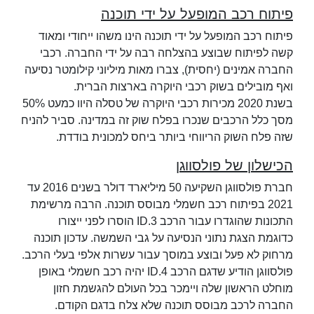
פיתוח רכב המופעל על ידי תוכנה
פיתוח רכב המופעל על ידי תוכנה הינו משהו ייחודי ומאוד
קשה לפיתוח שבוצע בהצלחה רבה על ידי החברה. רכבי
החברה אמינים (יחסית), צברו מאות מיליוני קילומטר נסיעה
ואף מובילים בשוק רכבי היוקרה בארצות הברית.
בשנת 2020 מכירות רכבי היוקרה של טסלה היוו כמעט 50%
מסך כלל הרכבים שנכרו בפלח שוק זה במדינה. סביר להניח
שזה פלח השוק הריווחי ביותר ביחס למכונית בודדת.
הכישלון של פולסווגן
חברת פולסווגן השקיעה 50 מיליארד דולר בשנים 2016 עד
2021 בפיתוח רכב חשמלי מבוסס תוכנה. הרבה מרשימת
התכונות שהוגדרו עבור הרכב ID.3 הוסרו לפני ייצורו
כדוגמת הצגת נתוני הנסיעה על גבי השמשה. עדכון תוכנה
מרחוק לא פעל ובוצע במוסך עבור עשרות אלפי בעלי הרכב.
פולסווגן הודיע שדגם הרכב ID.4 יהיה רכב חשמלי באופן
מוחלט הראשון שלה ויימכר בכל העולם להגשמת חזון
החברה לרכב מבוסס תוכנה שלא צלח בדגם הקודם.